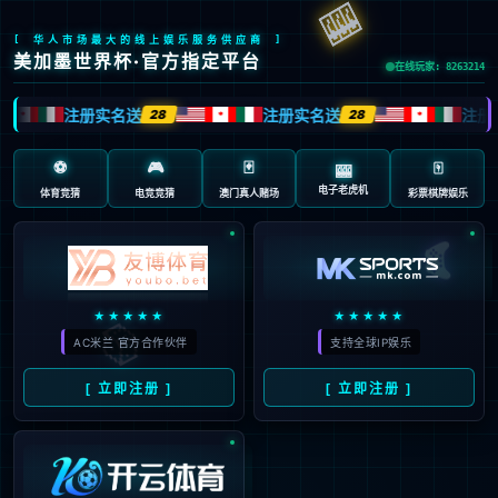
language
中文简体
网站首页
404 error
糟糕,页面找不到了
品牌介绍
可能的原因是
产品中心
网站可能在进行维护或者出现了程序问题。
秒自动跳转到首页
空间展示
回到首页
招商加盟
新闻资讯
人才招聘