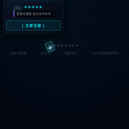
联系我们
全国销售热线 7*24小时
4001816818
1007884230@qq.com
业务对接邮箱
8
1007884230@qq.com
公司地址
广东省佛山市龙江镇325国道102号J9直营中国家居
1007884230@qq.com
总部
4001816818
9
4001816818
Copyright © 2024 佛山市顺德区J9直营中国家具有限公司 All
rights reserved.