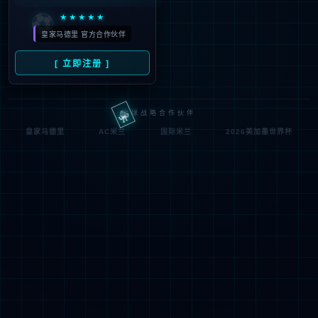
联系我们
全国销售热线 7*24小时
4001816818
1007884230@qq.com
业务对接邮箱
8
1007884230@qq.com
公司地址
广东省佛山市龙江镇325国道102号J9直营中国家居
1007884230@qq.com
总部
4001816818
9
4001816818
Copyright © 2024 佛山市顺德区J9直营中国家具有限公司 All
rights reserved.