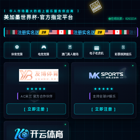
language
中文简体
网站首页
404 error
糟糕,页面找不到了
品牌介绍
可能的原因是
产品中心
网站可能在进行维护或者出现了程序问题。
秒自动跳转到首页
空间展示
回到首页
招商加盟
新闻资讯
人才招聘