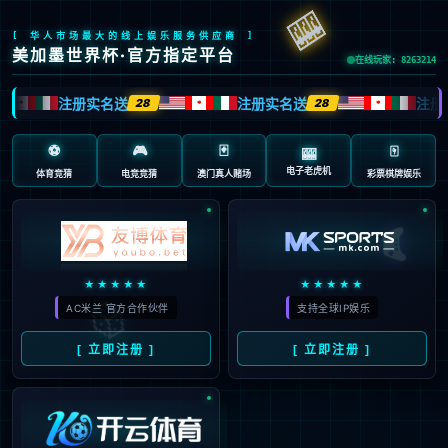
language
中文简体
网站首页
404 error
糟糕,页面找不到了
品牌介绍
可能的原因是
产品中心
网站可能在进行维护或者出现了程序问题。
秒自动跳转到首页
空间展示
回到首页
招商加盟
新闻资讯
人才招聘