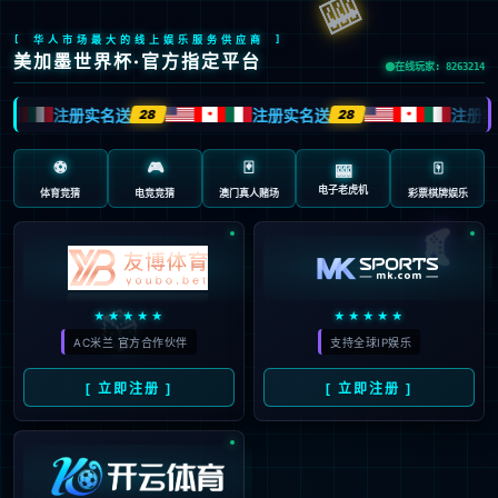
language
中文简体
网站首页
404 error
糟糕,页面找不到了
品牌介绍
可能的原因是
产品中心
网站可能在进行维护或者出现了程序问题。
秒自动跳转到首页
空间展示
回到首页
招商加盟
新闻资讯
人才招聘