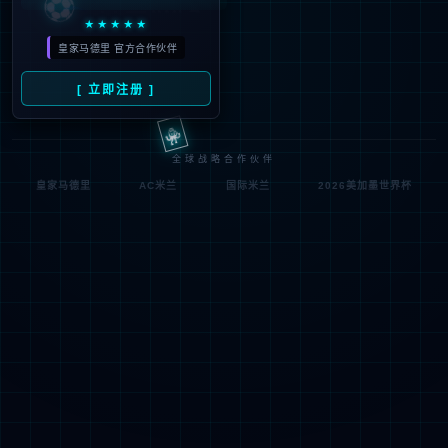
联系我们
全国销售热线 7*24小时
4001816818
1007884230@qq.com
业务对接邮箱
8
1007884230@qq.com
公司地址
广东省佛山市龙江镇325国道102号J9直营中国家居
1007884230@qq.com
总部
4001816818
9
4001816818
Copyright © 2024 佛山市顺德区J9直营中国家具有限公司 All
rights reserved.